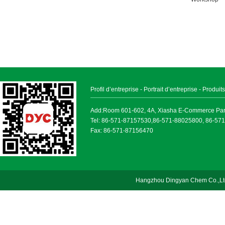
Profil d’entreprise
-
Portrait d’entreprise
-
Produits
Add:Room 601-602, 4A, Xiasha E-Commerce Park, 
Tel: 86-571-87157530,86-571-88025800, 86-57
Fax: 86-571-87156470
Hangzhou Dingyan Chem Co.,Lt