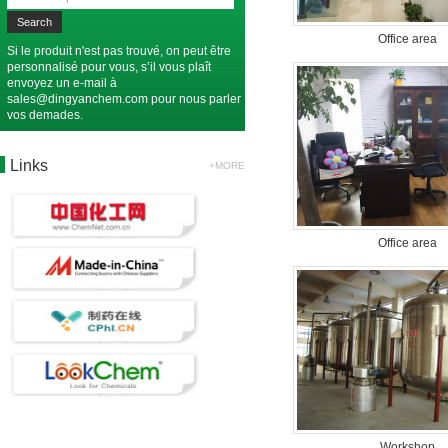
Office area
Si le produit n'est pas trouvé, on peut être
personnalisé pour vous, s’il vous plaît
envoyez un e-mail à
sales@dingyanchem.com
pour nous parler
vos demades.
Links
+MORE
Office area
Workshop