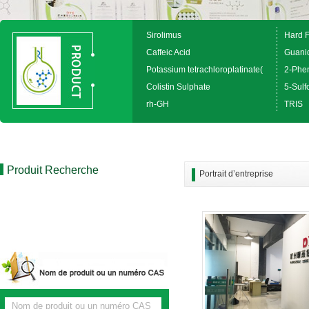
Sirolimus
Hard 
Caffeic Acid
Guanid
Potassium tetrachloroplatinate(
2-Phen
Colistin Sulphate
5-Sulfo
rh-GH
TRIS
Produit Recherche
Portrait d’entreprise