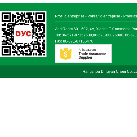
Profil d’entreprise
-
Portrait d’entreprise
-
Produits
Add:Room 601-602, 4A, Xiasha E-Commerce Park, 
Tel: 86-571-87157530,86-571-88025800, 86-57
Fax: 86-571-87156470
Hangzhou Dingyan Chem Co.,Lt