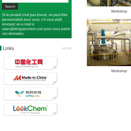
Workshop
Si le produit n'est pas trouvé, on peut être
personnalisé pour vous, s’il vous plaît
envoyez un e-mail à
sales@dingyanchem.com
pour nous parler
vos demades.
Links
+MORE
Workshop