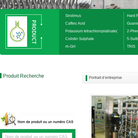
Sirolimus
Hard 
Caffeic Acid
Guanid
Potassium tetrachloroplatinate(
2-Phen
Colistin Sulphate
5-Sulfo
rh-GH
TRIS
Produit Recherche
Portrait d’entreprise