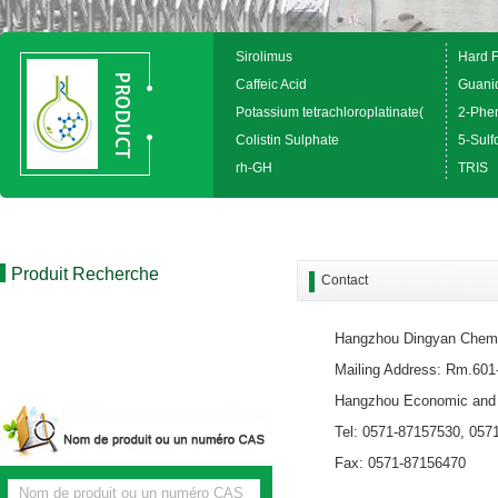
Sirolimus
Hard 
Caffeic Acid
Guanid
Potassium tetrachloroplatinate(
2-Phen
Colistin Sulphate
5-Sulfo
rh-GH
TRIS
Produit Recherche
Contact
Hangzhou Dingyan Chem 
Mailing Address: Rm.601-6
Hangzhou Economic and 
Tel: 0571-87157530, 057
Fax: 0571-87156470