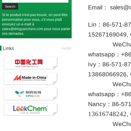
Email： sales@
Si le produit n'est pas trouvé, on peut être
personnalisé pour vous, s’il vous plaît
Lin：86-571-
envoyez un e-mail à
sales@dingyanchem.com
pour nous parler
15267169049
vos demades.
WeChat： 
Links
+MORE
whatsapp：+86
Ivy：86-571-8
13868066926,
WeChat： 
whatsapp：+86
Nancy：86-571
13616748242
,
WeCha