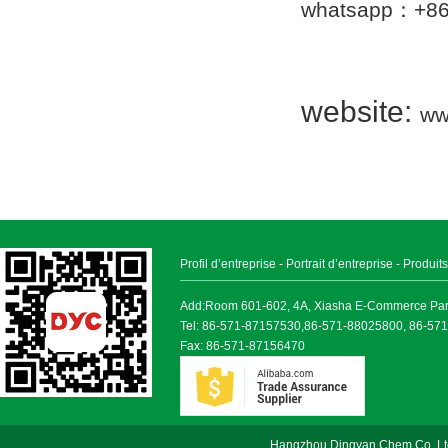
whatsapp：+8
website:
ww
Profil d’entreprise
-
Portrait d’entreprise
-
Produits
Add:Room 601-602, 4A, Xiasha E-Commerce Park, 
Tel: 86-571-87157530,86-571-88025800, 86-57
Fax: 86-571-87156470
Hangzhou Dingyan Chem Co.,Lt