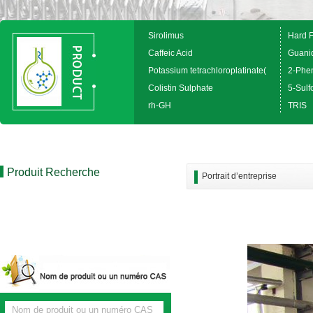
Sirolimus
Hard 
Caffeic Acid
Guanid
Potassium tetrachloroplatinate(
2-Phen
Colistin Sulphate
5-Sulfo
rh-GH
TRIS
Produit Recherche
Portrait d’entreprise