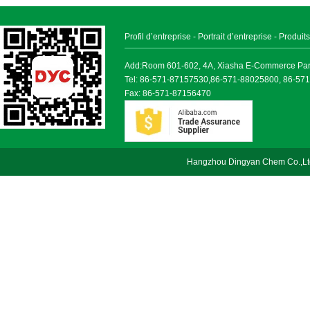
Profil d’entreprise
-
Portrait d’entreprise
-
Produits
Add:Room 601-602, 4A, Xiasha E-Commerce Park, 
Tel: 86-571-87157530,86-571-88025800, 86-57
Fax: 86-571-87156470
Hangzhou Dingyan Chem Co.,Lt