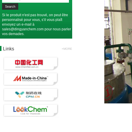
Si le produit n'est pas trouvé, on peut être
personnalisé pour vous, s’il vous plaît
envoyez un e-mail à
sales@dingyanchem.com
pour nous parler
vos demades.
Links
+MORE