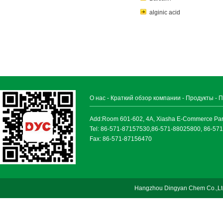
alginic acid
О нас
-
Краткий обзор компании
-
Продукты
-
П
Add:Room 601-602, 4A, Xiasha E-Commerce Park, 
Tel: 86-571-87157530,86-571-88025800, 86-57
Fax: 86-571-87156470
Hangzhou Dingyan Chem Co.,Lt