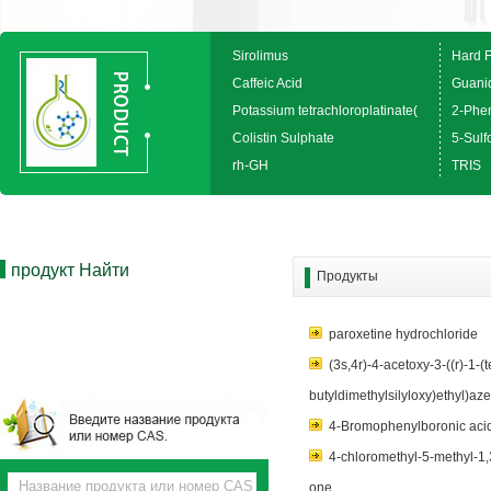
Sirolimus
Hard 
Caffeic Acid
Guanid
Potassium tetrachloroplatinate(
2-Phen
Colistin Sulphate
5-Sulfo
rh-GH
TRIS
продукт Найти
Продукты
paroxetine hydrochloride
(3s,4r)-4-acetoxy-3-((r)-1-(t
butyldimethylsilyloxy)ethyl)az
4-Bromophenylboronic aci
4-chloromethyl-5-methyl-1,
one