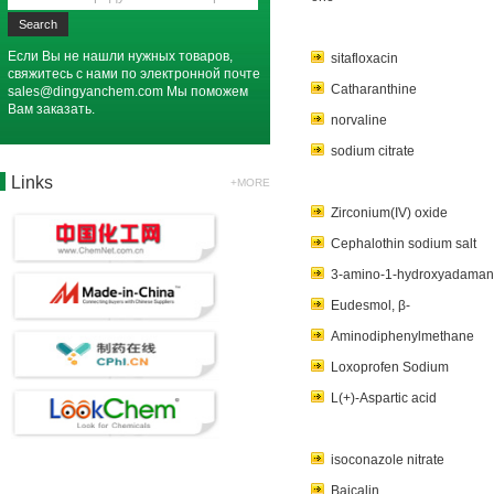
Если Вы не нашли нужных товаров,
sitafloxacin
свяжитесь с нами по электронной почте
Catharanthine
sales@dingyanchem.com
Мы поможем
Вам заказать.
norvaline
sodium citrate
Links
+MORE
Zirconium(IV) oxide
Cephalothin sodium salt
3-amino-1-hydroxyadaman
Eudesmol, β-
Aminodiphenylmethane
Loxoprofen Sodium
L(+)-Aspartic acid
isoconazole nitrate
Baicalin