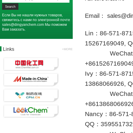
Email： sales@di
Если Вы не нашли нужных товаров,
свяжитесь с нами по электронной почте
sales@dingyanchem.com
Мы поможем
Вам заказать.
Lin：86-571-87
15267169049,
Links
+MORE
WeChat： 15
+861526716904
Ivy：86-571-87
13868066926, 
WeChat： 13
+861386806692
Nancy：86-571-
QQ：359551732