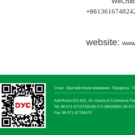
WeChat
1361674824
+86
website:
www
О нас
-
Краткий обзор компании
-
Продукты
-
П
Add:Room 601-602, 4A, Xiasha E-Commerce Park, 
Tel: 86-571-87157530,86-571-88025800, 86-57
Fax: 86-571-87156470