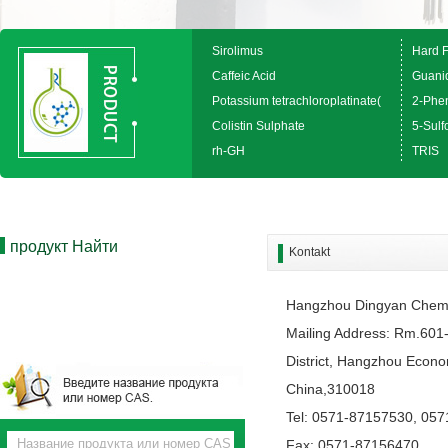
Sirolimus
Hard 
Caffeic Acid
Guanid
Potassium tetrachloroplatinate(
2-Phen
Colistin Sulphate
5-Sulfo
rh-GH
TRIS
продукт Найти
Kontakt
Hangzhou Dingyan Chem 
Mailing Address: Rm.601-
District, Hangzhou Econo
China,310018
Tel: 0571-87157530, 05
Fax: 0571-87156470