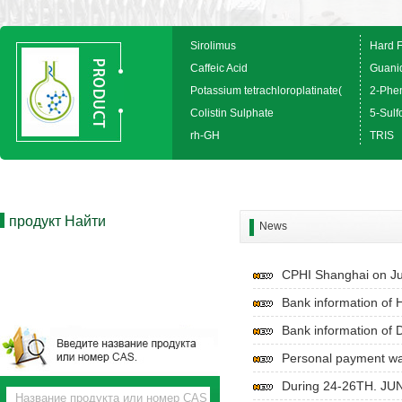
Sirolimus
Hard 
Caffeic Acid
Guanid
Potassium tetrachloroplatinate(
2-Phen
Colistin Sulphate
5-Sulfo
rh-GH
TRIS
продукт Найти
News
CPHI Shanghai on Ju
Bank information 
Bank information o
Personal payment w
During 24-26TH. JUN