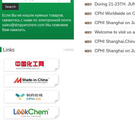
During 21-23TH. JUN
CPhI Worldwide on O
Если Вы не нашли нужных товаров,
свяжитесь с нами по электронной почте
CPHI Shanghai on Ju
sales@dingyanchem.com
Мы поможем
Вам заказать.
Welcome to visit us 
CPHI Shanghai,China
Links
+MORE
CPHI Shanghai on Jun