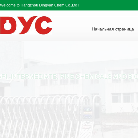
Welcome to Hangzhou Dingyan Chem Co.,Ltd !
Начальная страница