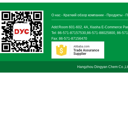
О нас
-
Краткий обзор компании
-
Продукты
-
П
Add:Room 601-602, 4A, Xiasha E-Commerce Park, 
Tel: 86-571-87157530,86-571-88025800, 86-57
Fax: 86-571-87156470
Hangzhou Dingyan Chem Co.,Lt