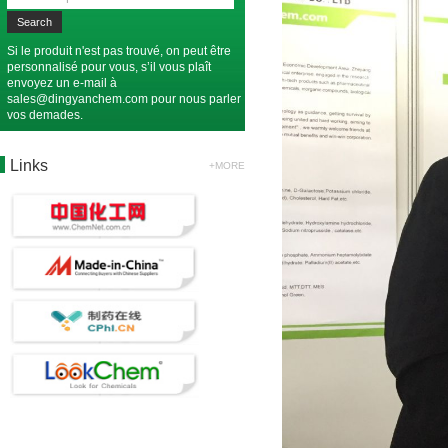
Si le produit n'est pas trouvé, on peut être
personnalisé pour vous, s’il vous plaît
envoyez un e-mail à
sales@dingyanchem.com
pour nous parler
vos demades.
Links
+MORE