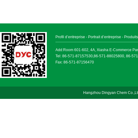
Profil d’entreprise
-
Portrait d’entreprise
-
Produits
Add:Room 601-602, 4A, Xiasha E-Commerce Park, 
Tel: 86-571-87157530,86-571-88025800, 86-57
Fax: 86-571-87156470
Hangzhou Dingyan Chem Co.,Lt