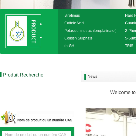
Sirolimus
Hard 
Caffeic Acid
Guanid
Potassium tetrachloroplatinate(
2-Phen
Colistin Sulphate
5-Sulfo
rh-GH
TRIS
Produit Recherche
News
Welcome to 