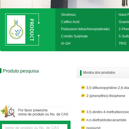
Sirolimus
Hard 
Caffeic Acid
Guanid
Potassium tetrachloroplatinate(
2-Phen
Colistin Sulphate
5-Sulfo
rh-GH
TRIS
Produto pesquisa
Mostra dos produtos
3,5-difluoropyridine-2,6-di
2-(phenylthio)-thiophene
3,5-dinitro-4-methylbenzoic
n,n-diethyldodecanamide
isoniazid