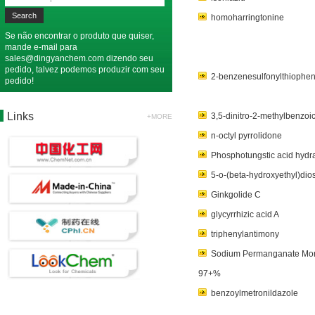
homoharringtonine
Se não encontrar o produto que quiser,
mande e-mail para
sales@dingyanchem.com
dizendo seu
pedido, talvez podemos produzir com seu
2-benzenesulfonylthiophe
pedido!
Links
3,5-dinitro-2-methylbenzoic
+MORE
n-octyl pyrrolidone
Phosphotungstic acid hydr
5-o-(beta-hydroxyethyl)dio
Ginkgolide C
glycyrrhizic acid A
triphenylantimony
Sodium Permanganate Mon
97+%
benzoylmetronildazole