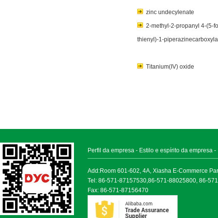
zinc undecylenate
2-methyl-2-propanyl 4-(5-f
thienyl)-1-piperazinecarboxyla
Titanium(IV) oxide
Perfil da empresa
-
Estilo e espírito da empresa
-
Add:Room 601-602, 4A, Xiasha E-Commerce Park, 
Tel: 86-571-87157530,86-571-88025800, 86-57
Fax: 86-571-87156470