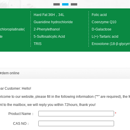
Hard Fat 36H，34L
Folic acid
Guanidine hydrochloride
Coenzyme Q10
chloroplatinate(
2-Phenylethanol
D-Galactose
te
5-Sulfosalicylic Acid
L(+)-Tartaric acid
TRIS
Enoxolone (18-β-glycyrr
rdem online
ar Customer: Hello!
lcome to our website, please fill in the following information ("*" are required), the f
nt to the mailbox, we will reply you within 72hours, thank you!
Product Name：
*
CAS NO：