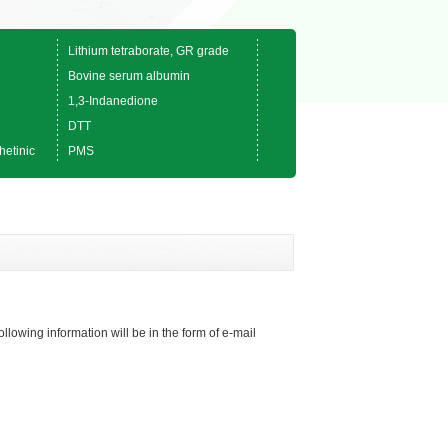
Lithium tetraborate, GR grade
Bovine serum albumin
1,3-Indanedione
DTT
hetinic
PMS
ollowing information will be in the form of e-mail