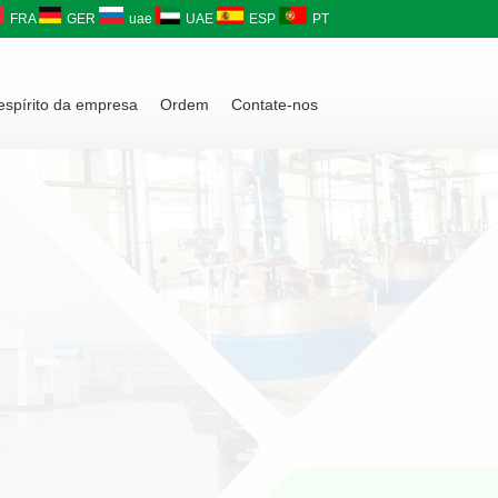
FRA
GER
uae
UAE
ESP
PT
 espírito da empresa
Ordem
Contate-nos