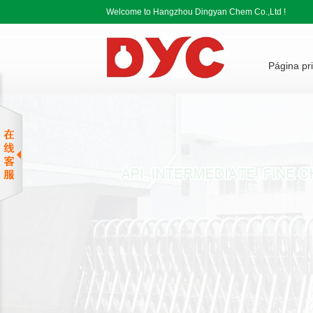
Welcome to Hangzhou Dingyan Chem Co.,Ltd !
Página pri