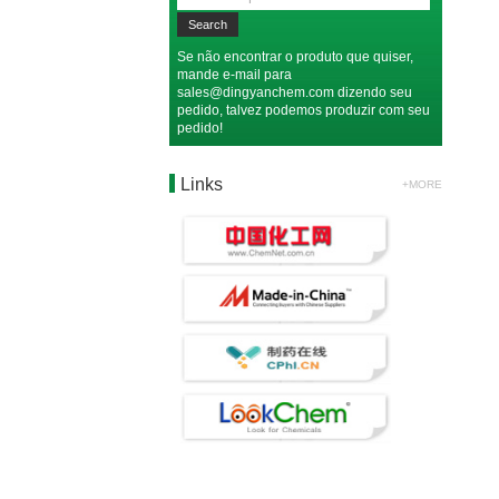
Se não encontrar o produto que quiser,
mande e-mail para
sales@dingyanchem.com
dizendo seu
pedido, talvez podemos produzir com seu
pedido!
Links
+MORE