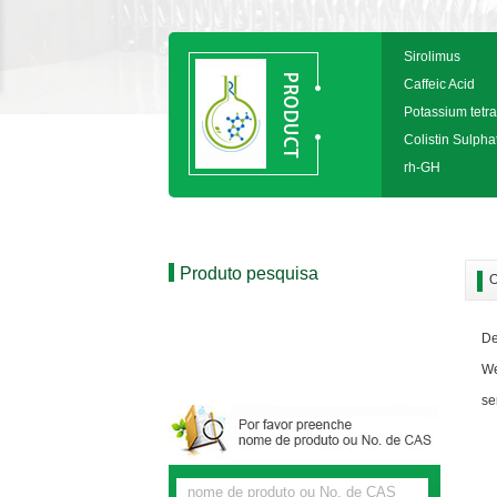
Sirolimus
Caffeic Acid
Potassium tetra
Colistin Sulpha
rh-GH
Produto pesquisa
O
De
We
se