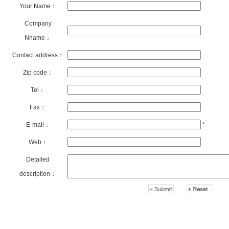
Your Name：
Company
Nname：
Contact address：
Zip code：
Tel：
Fax：
E-mail：
*
Web：
Detailed
description：