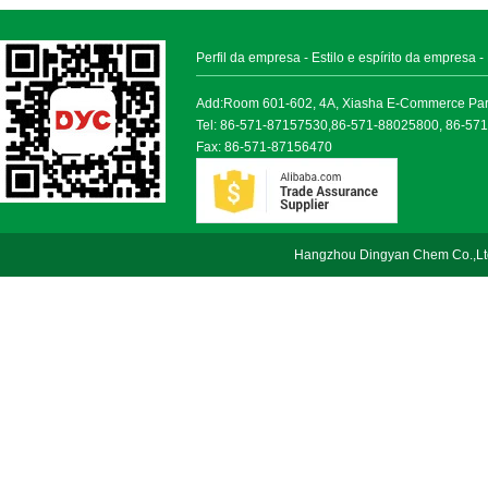
Perfil da empresa
-
Estilo e espírito da empresa
-
Add:Room 601-602, 4A, Xiasha E-Commerce Park, 
Tel: 86-571-87157530,86-571-88025800, 86-57
Fax: 86-571-87156470
Hangzhou Dingyan Chem Co.,Lt