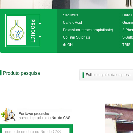
Sirolimus
Hard 
Caffeic Acid
Guanid
Potassium tetrachloroplatinate(
2-Phen
Colistin Sulphate
5-Sulfo
rh-GH
TRIS
Produto pesquisa
Estilo e espírito da empresa