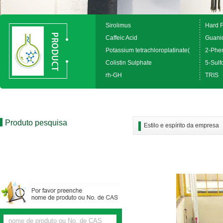
Sirolimus
Hard 
Caffeic Acid
Guanid
Potassium tetrachloroplatinate(
2-Phen
Colistin Sulphate
5-Sulfo
rh-GH
TRIS
Produto pesquisa
Estilo e espírito da empresa