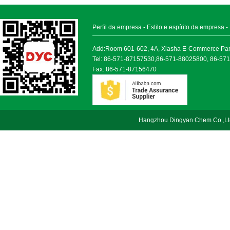
Perfil da empresa
-
Estilo e espírito da empresa
-
Add:Room 601-602, 4A, Xiasha E-Commerce Park, 
Tel: 86-571-87157530,86-571-88025800, 86-57
Fax: 86-571-87156470
Hangzhou Dingyan Chem Co.,Lt