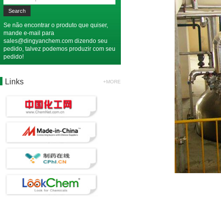
Se não encontrar o produto que quiser,
mande e-mail para
sales@dingyanchem.com
dizendo seu
pedido, talvez podemos produzir com seu
pedido!
Links
+MORE