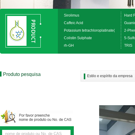
Sirolimus
Hard 
Caffeic Acid
Guanid
Potassium tetrachloroplatinate(
2-Phen
Colistin Sulphate
5-Sulfo
rh-GH
TRIS
Produto pesquisa
Estilo e espírito da empresa