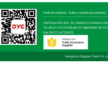
Perfil da empresa
-
Estilo e espírito da empresa
-
Add:Room 601-602, 4A, Xiasha E-Commerce Park, 
Tel: 86-571-87157530,86-571-88025800, 86-57
Fax: 86-571-87156470
Hangzhou Dingyan Chem Co.,Lt