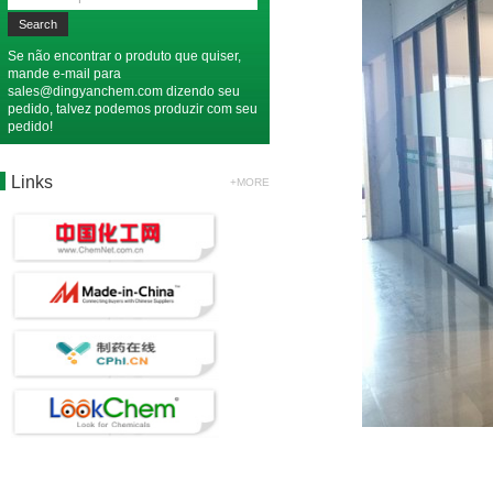
Se não encontrar o produto que quiser,
mande e-mail para
sales@dingyanchem.com
dizendo seu
pedido, talvez podemos produzir com seu
pedido!
Links
+MORE