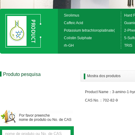
Sirolimus
Hard 
Caffeic Acid
Guanid
Potassium tetrachloroplatinate(
2-Phen
Colistin Sulphate
5-Sulfo
rh-GH
TRIS
Produto pesquisa
Mostra dos produtos
Product Name：3-amino-1-hy
CAS No.：702-82-9