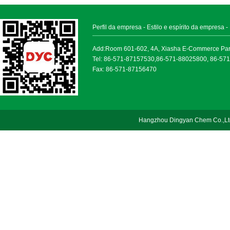
Perfil da empresa
-
Estilo e espírito da empresa
-
Add:Room 601-602, 4A, Xiasha E-Commerce Park, 
Tel: 86-571-87157530,86-571-88025800, 86-57
Fax: 86-571-87156470
Hangzhou Dingyan Chem Co.,Lt