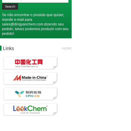
Se não encontrar o produto que quiser,
mande e-mail para
sales@dingyanchem.com
dizendo seu
pedido, talvez podemos produzir com seu
pedido!
Links
+MORE