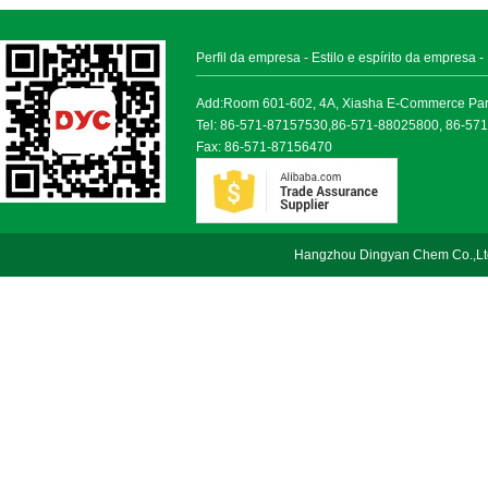
Perfil da empresa
-
Estilo e espírito da empresa
-
Add:Room 601-602, 4A, Xiasha E-Commerce Park, 
Tel: 86-571-87157530,86-571-88025800, 86-57
Fax: 86-571-87156470
Hangzhou Dingyan Chem Co.,Lt