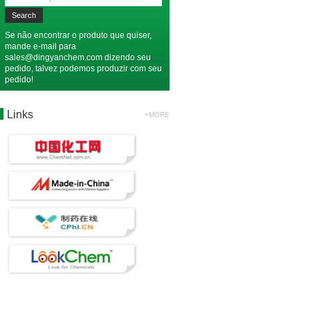
Se não encontrar o produto que quiser,
mande e-mail para
sales@dingyanchem.com
dizendo seu
pedido, talvez podemos produzir com seu
pedido!
Links
+MORE