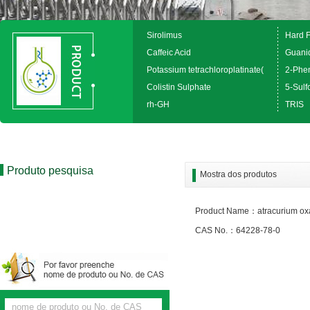
Sirolimus
Hard 
Caffeic Acid
Guanid
Potassium tetrachloroplatinate(
2-Phen
Colistin Sulphate
5-Sulfo
rh-GH
TRIS
Produto pesquisa
Mostra dos produtos
Product Name：atracurium ox
CAS No.：64228-78-0