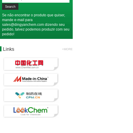
Se não encontrar o produto que quiser,
mande e-mail para
sales@dingyanchem.com
dizendo seu
pedido, talvez podemos produzir com seu
pedido!
Links
+MORE