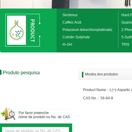
Sirolimus
Hard 
Caffeic Acid
Guanid
Potassium tetrachloroplatinate(
2-Phen
Colistin Sulphate
5-Sulfo
rh-GH
TRIS
Produto pesquisa
Mostra dos produtos
Product Name：L(+)-Aspartic 
CAS No.：56-84-8