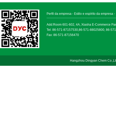
Perfil da empresa
-
Estilo e espírito da empresa
-
Add:Room 601-602, 4A, Xiasha E-Commerce Park, 
Tel: 86-571-87157530,86-571-88025800, 86-57
Fax: 86-571-87156470
Hangzhou Dingyan Chem Co.,Lt