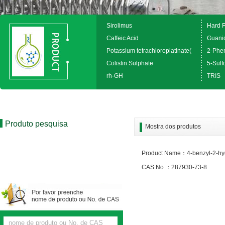
Sirolimus
Hard 
Caffeic Acid
Guanid
Potassium tetrachloroplatinate(
2-Phen
Colistin Sulphate
5-Sulfo
rh-GH
TRIS
Produto pesquisa
Mostra dos produtos
Product Name：4-benzyl-2-hy
CAS No.：287930-73-8