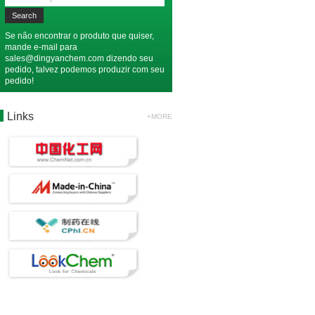
Se não encontrar o produto que quiser,
mande e-mail para
sales@dingyanchem.com
dizendo seu
pedido, talvez podemos produzir com seu
pedido!
Links
+MORE