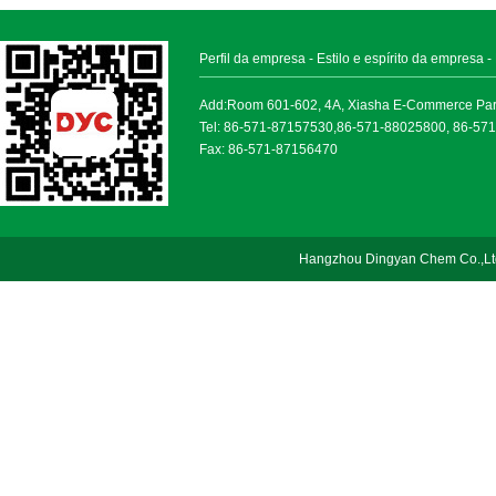
Perfil da empresa
-
Estilo e espírito da empresa
-
Add:Room 601-602, 4A, Xiasha E-Commerce Park, 
Tel: 86-571-87157530,86-571-88025800, 86-57
Fax: 86-571-87156470
Hangzhou Dingyan Chem Co.,Lt