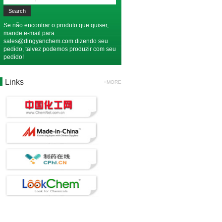
Se não encontrar o produto que quiser,
mande e-mail para
sales@dingyanchem.com
dizendo seu
pedido, talvez podemos produzir com seu
pedido!
Links
+MORE