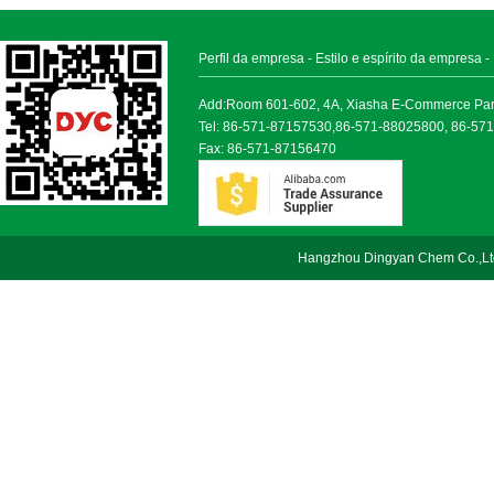
Perfil da empresa
-
Estilo e espírito da empresa
-
Add:Room 601-602, 4A, Xiasha E-Commerce Park, 
Tel: 86-571-87157530,86-571-88025800, 86-57
Fax: 86-571-87156470
Hangzhou Dingyan Chem Co.,Lt