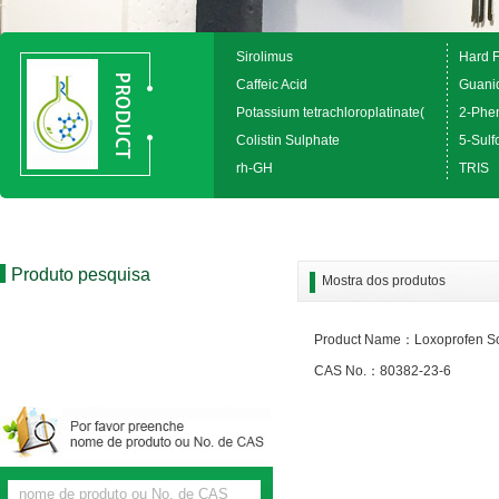
Sirolimus
Hard 
Caffeic Acid
Guanid
Potassium tetrachloroplatinate(
2-Phen
Colistin Sulphate
5-Sulfo
rh-GH
TRIS
Produto pesquisa
Mostra dos produtos
Product Name：Loxoprofen S
CAS No.：80382-23-6