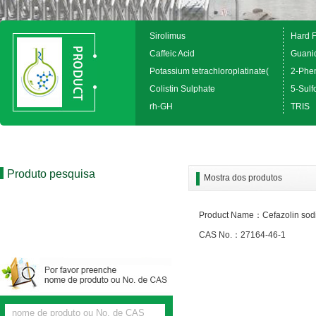
Sirolimus
Hard 
Caffeic Acid
Guanid
Potassium tetrachloroplatinate(
2-Phen
Colistin Sulphate
5-Sulfo
rh-GH
TRIS
Produto pesquisa
Mostra dos produtos
Product Name：Cefazolin sodi
CAS No.：27164-46-1