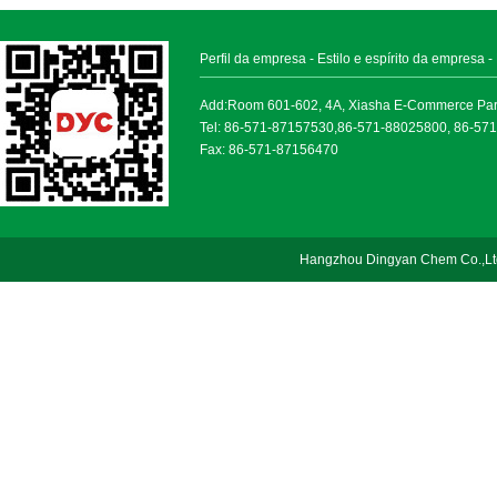
Perfil da empresa
-
Estilo e espírito da empresa
-
Add:Room 601-602, 4A, Xiasha E-Commerce Park, 
Tel: 86-571-87157530,86-571-88025800, 86-57
Fax: 86-571-87156470
Hangzhou Dingyan Chem Co.,Lt