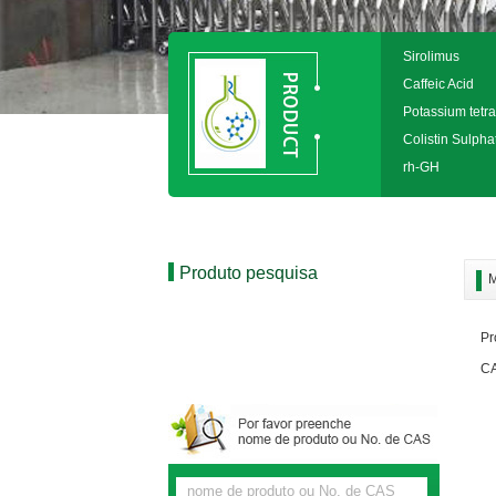
Sirolimus
Caffeic Acid
Potassium tetra
Colistin Sulpha
rh-GH
Produto pesquisa
M
Pr
CA