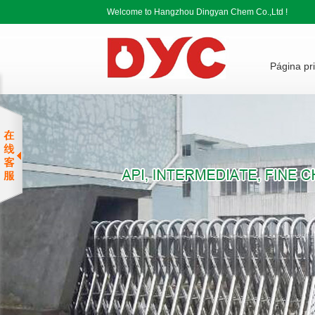
Welcome to Hangzhou Dingyan Chem Co.,Ltd !
Página pri