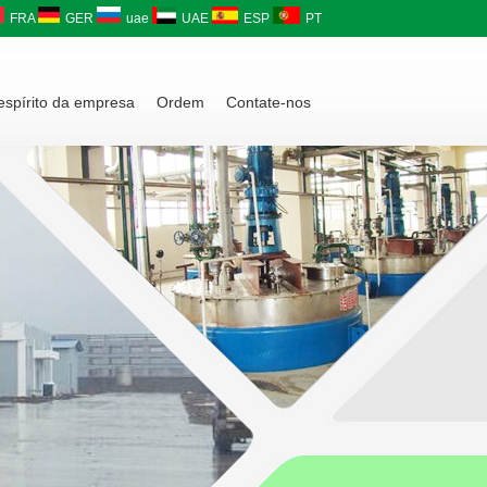
FRA
GER
uae
UAE
ESP
PT
 espírito da empresa
Ordem
Contate-nos