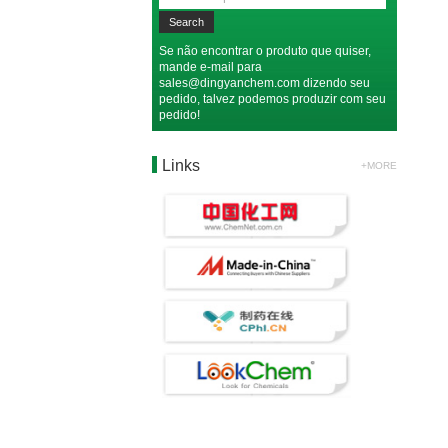
Se não encontrar o produto que quiser,
mande e-mail para
sales@dingyanchem.com
dizendo seu
pedido, talvez podemos produzir com seu
pedido!
Links
+MORE