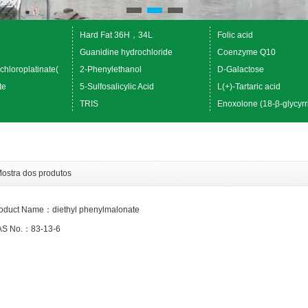
Hard Fat 36H，34L
Folic acid
Guanidine hydrochloride
Coenzyme Q10
chloroplatinate(
2-Phenylethanol
D-Galactose
te
5-Sulfosalicylic Acid
L(+)-Tartaric acid
TRIS
Enoxolone (18-β-glycyrr
ostra dos produtos
oduct Name：diethyl phenylmalonate
S No.：83-13-6