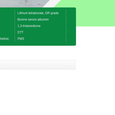
Lithium tetraborate, GR grade
Bovine serum albumin
1,3-Indanedione
DTT
hetinic
PMS