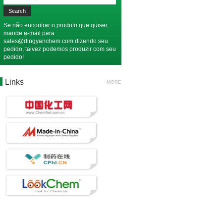
Se não encontrar o produto que quiser,
mande e-mail para
sales@dingyanchem.com
dizendo seu
pedido, talvez podemos produzir com seu
pedido!
Links
+MORE