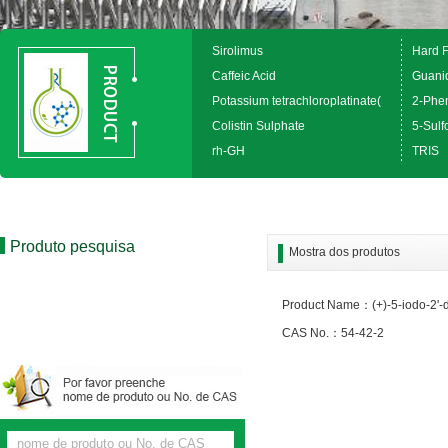
Sirolimus
Hard 
Caffeic Acid
Guanid
Potassium tetrachloroplatinate(
2-Phen
Colistin Sulphate
5-Sulfo
rh-GH
TRIS
Produto pesquisa
Mostra dos produtos
Product Name：(+)-5-iodo-2'-
CAS No.：54-42-2