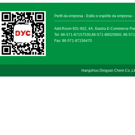
Perfil da empresa
-
Estilo e espírito da empresa
-
Add:Room 601-602, 4A, Xiasha E-Commerce Park, 
Tel: 86-571-87157530,86-571-88025800, 86-57
Fax: 86-571-87156470
Hangzhou Dingyan Chem Co.,Lt