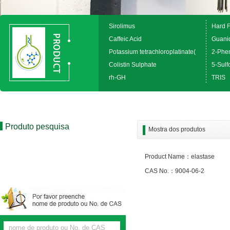
Sirolimus
Hard 
Caffeic Acid
Guanid
Potassium tetrachloroplatinate(
2-Phen
Colistin Sulphate
5-Sulfo
rh-GH
TRIS
Produto pesquisa
Mostra dos produtos
Product Name：elastase
CAS No.：9004-06-2