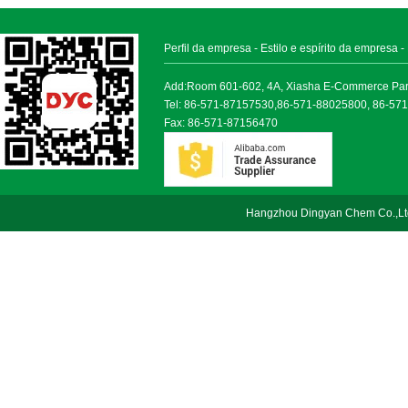
Perfil da empresa
-
Estilo e espírito da empresa
-
Add:Room 601-602, 4A, Xiasha E-Commerce Park, 
Tel: 86-571-87157530,86-571-88025800, 86-57
Fax: 86-571-87156470
Hangzhou Dingyan Chem Co.,Lt