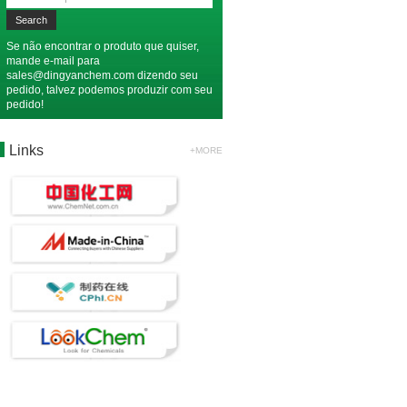
Se não encontrar o produto que quiser,
mande e-mail para
sales@dingyanchem.com
dizendo seu
pedido, talvez podemos produzir com seu
pedido!
Links
+MORE