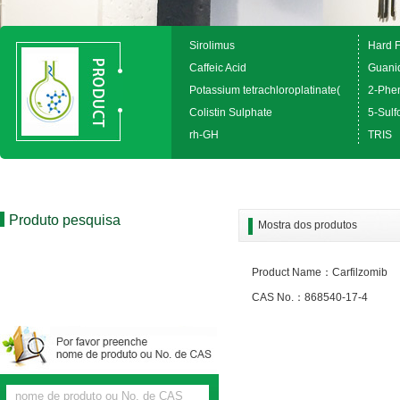
Sirolimus
Hard 
Caffeic Acid
Guanid
Potassium tetrachloroplatinate(
2-Phen
Colistin Sulphate
5-Sulfo
rh-GH
TRIS
Produto pesquisa
Mostra dos produtos
Product Name：Carfilzomib
CAS No.：868540-17-4