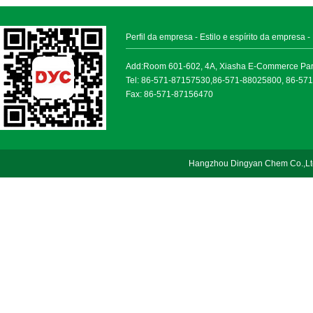
Perfil da empresa
-
Estilo e espírito da empresa
-
Add:Room 601-602, 4A, Xiasha E-Commerce Park, 
Tel: 86-571-87157530,86-571-88025800, 86-57
Fax: 86-571-87156470
Hangzhou Dingyan Chem Co.,Lt