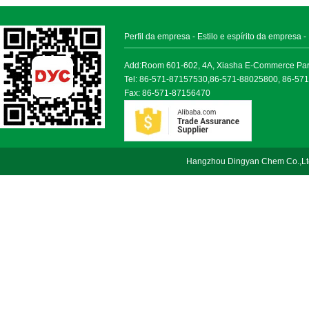
Perfil da empresa
-
Estilo e espírito da empresa
-
Add:Room 601-602, 4A, Xiasha E-Commerce Park, 
Tel: 86-571-87157530,86-571-88025800, 86-57
Fax: 86-571-87156470
Hangzhou Dingyan Chem Co.,Lt