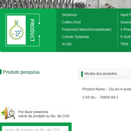
Sirolimus
Hard 
Caffeic Acid
Guanid
Potassium tetrachloroplatinate(
2-Phen
Colistin Sulphate
5-Sulfo
rh-GH
TRIS
Produto pesquisa
Mostra dos produtos
Product Name：(3s,4r)-4-acetoxy
CAS No.：76855-69-1