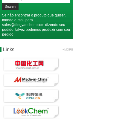
Se não encontrar o produto que quiser,
mande e-mail para
sales@dingyanchem.com
dizendo seu
pedido, talvez podemos produzir com seu
pedido!
Links
+MORE