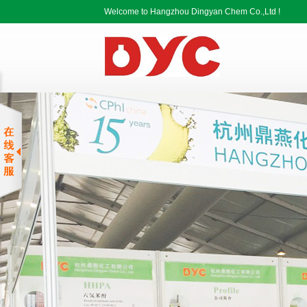
Welcome to Hangzhou Dingyan Chem Co.,Ltd !