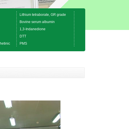
Lithium tetraborate, GR grade
Bovine serum albumin
1,3-Indanedione
DTT
hetinic
PMS