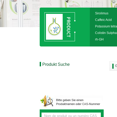
Sirolimus
Caffeic Acid
Potassium tetra
Colistin Sulpha
rh-GH
Produkt Suche
G