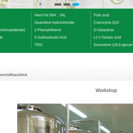
Hard Fat 36H，34L
Folic acid
Guanidine hydrochloride
Coenzyme Q10
chloroplatinate(
2-Phenylethanol
D-Galactose
te
5-Sulfosalicylic Acid
L(+)-Tartaric acid
TRIS
Enoxolone (18-β-glycyrr
eschäftsausblick
Workshop