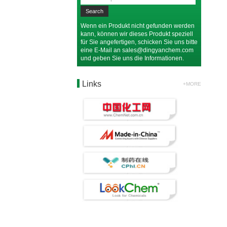
Wenn ein Produkt nicht gefunden werden
kann, können wir dieses Produkt speziell
für Sie angefertigen, schicken Sie uns bitte
eine E-Mail an
sales@dingyanchem.com
und geben Sie uns die Informationen.
Links
+MORE