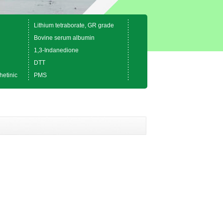
Lithium tetraborate, GR grade
Bovine serum albumin
1,3-Indanedione
DTT
hetinic
PMS