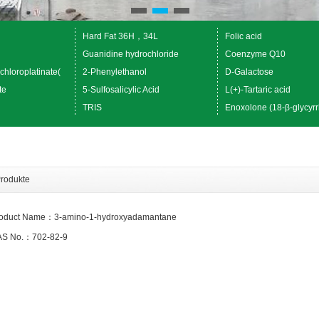
Hard Fat 36H，34L
Folic acid
Guanidine hydrochloride
Coenzyme Q10
chloroplatinate(
2-Phenylethanol
D-Galactose
te
5-Sulfosalicylic Acid
L(+)-Tartaric acid
TRIS
Enoxolone (18-β-glycyrr
rodukte
oduct Name：3-amino-1-hydroxyadamantane
S No.：702-82-9