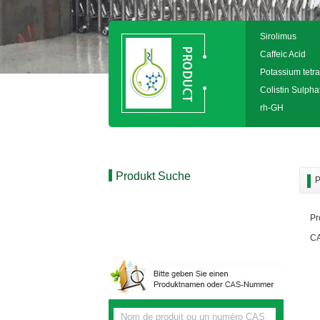
Sirolimus
Caffeic Acid
Potassium tetra
Colistin Sulpha
rh-GH
Produkt Suche
P
Pr
CA