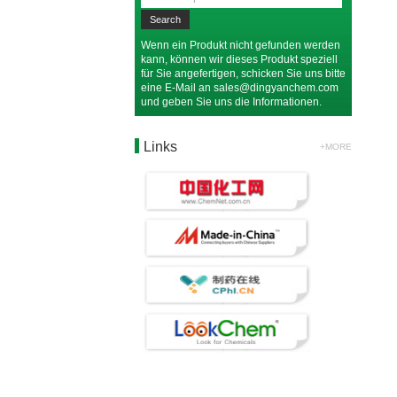
Wenn ein Produkt nicht gefunden werden
kann, können wir dieses Produkt speziell
für Sie angefertigen, schicken Sie uns bitte
eine E-Mail an
sales@dingyanchem.com
und geben Sie uns die Informationen.
Links
+MORE