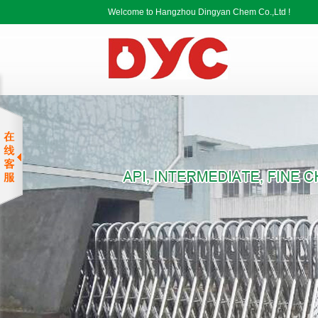
Welcome to Hangzhou Dingyan Chem Co.,Ltd !