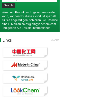
Wenn ein Produkt nicht gefunden werden
kann, können wir dieses Produkt speziell
für Sie angefertigen, schicken Sie uns bitte
eine E-Mail an
sales@dingyanchem.com
und geben Sie uns die Informationen.
Links
+MORE