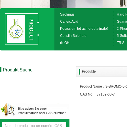
Sirolimus
Hard 
Caffeic Acid
Guanid
Potassium tetrachloroplatinate(
2-Phen
Colistin Sulphate
5-Sulfo
rh-GH
TRIS
Produkt Suche
Produkte
Product Name：3-BROMO-5-
CAS No.：37159-60-7