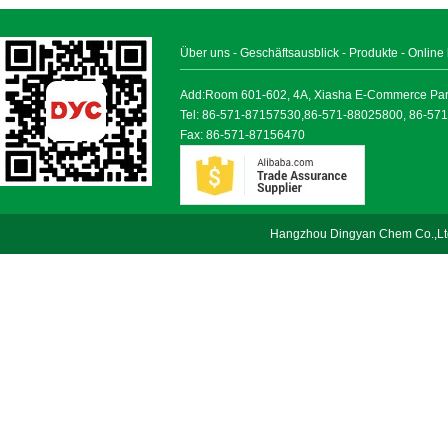
Über uns
-
Geschäftsausblick
-
Produkte
-
Online
Add:Room 601-602, 4A, Xiasha E-Commerce Park, 
Tel: 86-571-87157530,86-571-88025800, 86-57
Fax: 86-571-87156470
Hangzhou Dingyan Chem Co.,Lt