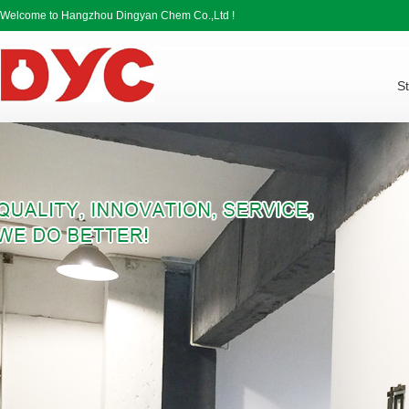
Welcome to Hangzhou Dingyan Chem Co.,Ltd !
St