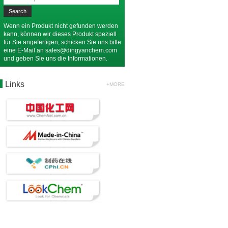
Wenn ein Produkt nicht gefunden werden
kann, können wir dieses Produkt speziell
für Sie angefertigen, schicken Sie uns bitte
eine E-Mail an
sales@dingyanchem.com
und geben Sie uns die Informationen.
Links
+MORE