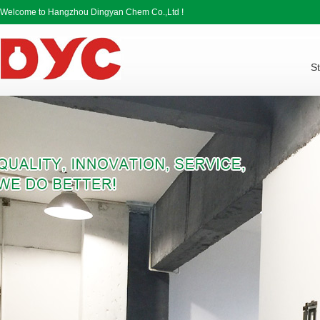
Welcome to Hangzhou Dingyan Chem Co.,Ltd !
St