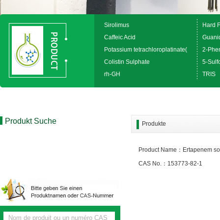
Sirolimus
Hard 
Caffeic Acid
Guanid
Potassium tetrachloroplatinate(
2-Phen
Colistin Sulphate
5-Sulfo
rh-GH
TRIS
Produkt Suche
Produkte
Product Name：Ertapenem s
CAS No.：153773-82-1