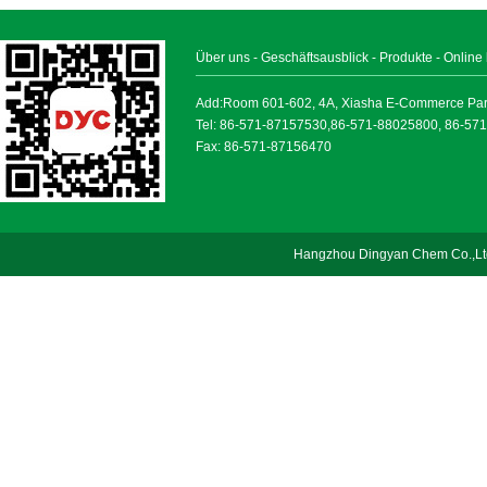
Über uns
-
Geschäftsausblick
-
Produkte
-
Online
Add:Room 601-602, 4A, Xiasha E-Commerce Park, 
Tel: 86-571-87157530,86-571-88025800, 86-57
Fax: 86-571-87156470
Hangzhou Dingyan Chem Co.,Lt