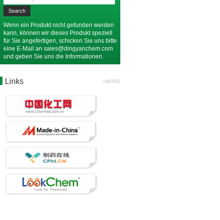
Wenn ein Produkt nicht gefunden werden
kann, können wir dieses Produkt speziell
für Sie angefertigen, schicken Sie uns bitte
eine E-Mail an
sales@dingyanchem.com
und geben Sie uns die Informationen.
Links
+MORE