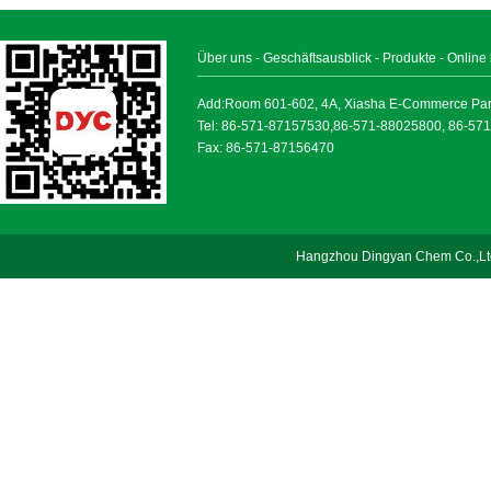
Über uns
-
Geschäftsausblick
-
Produkte
-
Online
Add:Room 601-602, 4A, Xiasha E-Commerce Park, 
Tel: 86-571-87157530,86-571-88025800, 86-57
Fax: 86-571-87156470
Hangzhou Dingyan Chem Co.,Lt