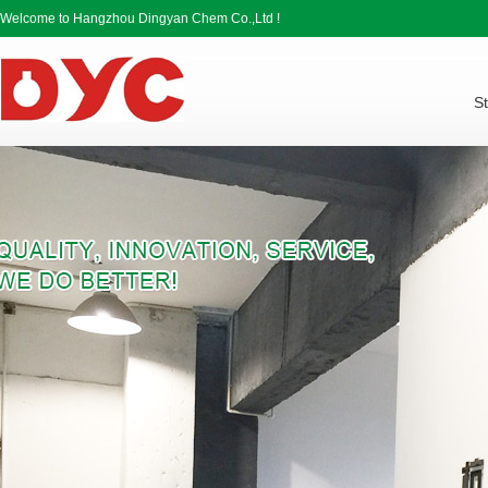
Welcome to Hangzhou Dingyan Chem Co.,Ltd !
St