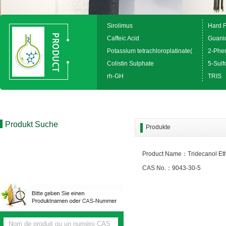
Sirolimus
Hard 
Caffeic Acid
Guanid
Potassium tetrachloroplatinate(
2-Phen
Colistin Sulphate
5-Sulfo
rh-GH
TRIS
Produkt Suche
Produkte
Product Name：Tridecanol Eth
CAS No.：9043-30-5