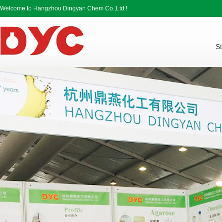
Welcome to Hangzhou Dingyan Chem Co.,Ltd !
St