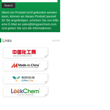
Wenn ein Produkt nicht gefunden werden
kann, können wir dieses Produkt speziell
für Sie angefertigen, schicken Sie uns bitte
eine E-Mail an
sales@dingyanchem.com
und geben Sie uns die Informationen.
Links
+MORE