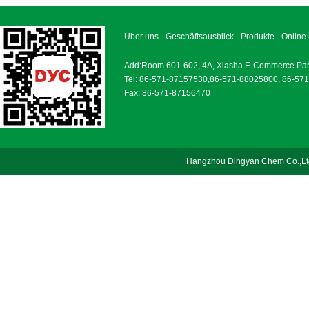
Über uns
-
Geschäftsausblick
-
Produkte
-
Online
Add:Room 601-602, 4A, Xiasha E-Commerce Park, 
Tel: 86-571-87157530,86-571-88025800, 86-57
Fax: 86-571-87156470
Hangzhou Dingyan Chem Co.,Lt