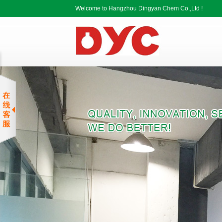
Welcome to Hangzhou Dingyan Chem Co.,Ltd !