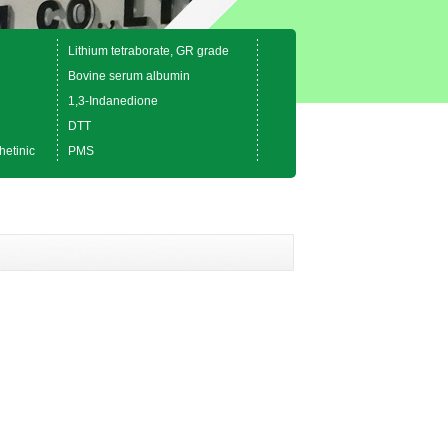
Lithium tetraborate, GR grade
Bovine serum albumin
1,3-Indanedione
DTT
hetinic
PMS