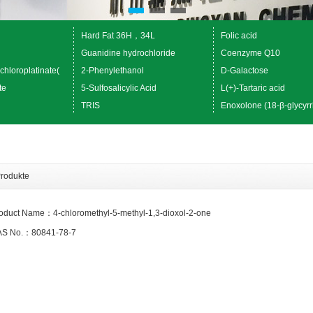
Hard Fat 36H，34L
Folic acid
Guanidine hydrochloride
Coenzyme Q10
chloroplatinate(
2-Phenylethanol
D-Galactose
te
5-Sulfosalicylic Acid
L(+)-Tartaric acid
TRIS
Enoxolone (18-β-glycyrr
rodukte
oduct Name：4-chloromethyl-5-methyl-1,3-dioxol-2-one
S No.：80841-78-7