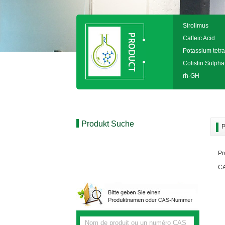
Sirolimus
Caffeic Acid
Potassium tetra
Colistin Sulpha
rh-GH
Produkt Suche
P
Pr
CA