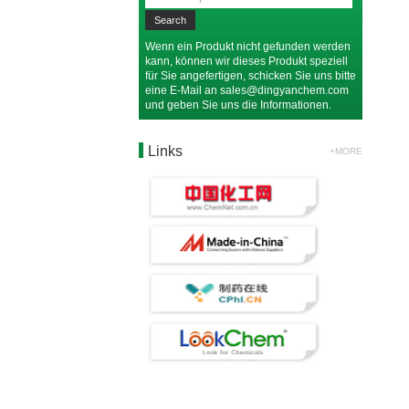
Wenn ein Produkt nicht gefunden werden
kann, können wir dieses Produkt speziell
für Sie angefertigen, schicken Sie uns bitte
eine E-Mail an
sales@dingyanchem.com
und geben Sie uns die Informationen.
Links
+MORE