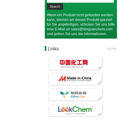
Wenn ein Produkt nicht gefunden werden
kann, können wir dieses Produkt speziell
für Sie angefertigen, schicken Sie uns bitte
eine E-Mail an
sales@dingyanchem.com
und geben Sie uns die Informationen.
Links
+MORE