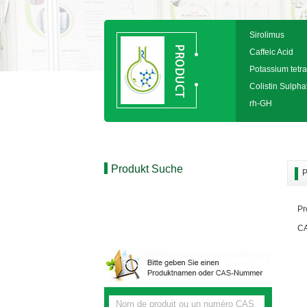
Sirolimus
Caffeic Acid
Potassium tetra
Colistin Sulpha
rh-GH
Produkt Suche
P
Pr
CA