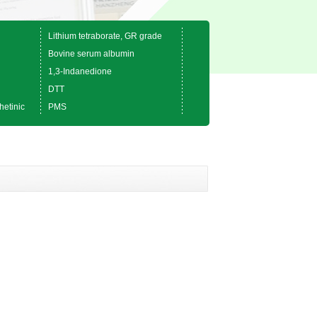
Lithium tetraborate, GR grade
Bovine serum albumin
1,3-Indanedione
DTT
hetinic
PMS