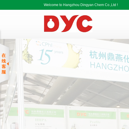
Welcome to Hangzhou Dingyan Chem Co.,Ltd !