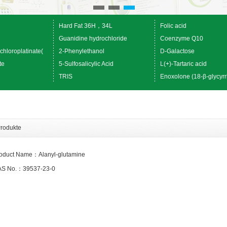
Hard Fat 36H，34L
Folic acid
Guanidine hydrochloride
Coenzyme Q10
chloroplatinate(
2-Phenylethanol
D-Galactose
te
5-Sulfosalicylic Acid
L(+)-Tartaric acid
TRIS
Enoxolone (18-β-glycyrr
rodukte
oduct Name：Alanyl-glutamine
S No.：39537-23-0