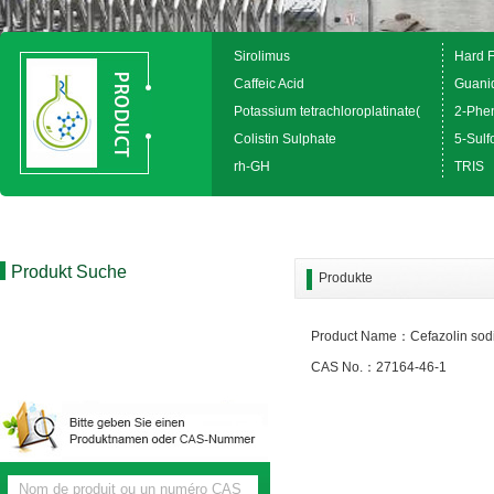
Sirolimus
Hard 
Caffeic Acid
Guanid
Potassium tetrachloroplatinate(
2-Phen
Colistin Sulphate
5-Sulfo
rh-GH
TRIS
Produkt Suche
Produkte
Product Name：Cefazolin sodi
CAS No.：27164-46-1