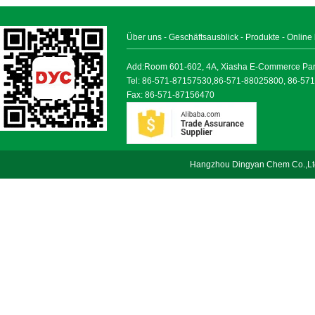
Über uns
-
Geschäftsausblick
-
Produkte
-
Online
Add:Room 601-602, 4A, Xiasha E-Commerce Park, 
Tel: 86-571-87157530,86-571-88025800, 86-57
Fax: 86-571-87156470
Hangzhou Dingyan Chem Co.,Lt