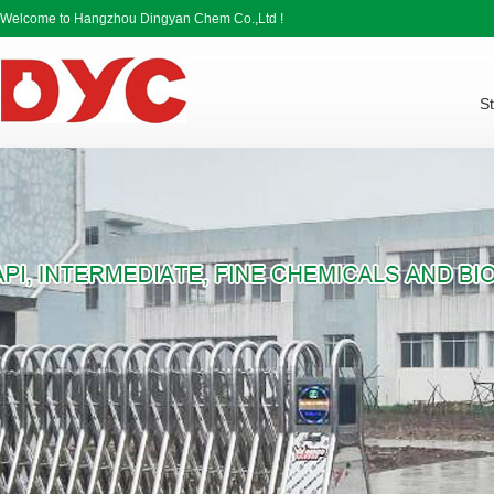
Welcome to Hangzhou Dingyan Chem Co.,Ltd !
St