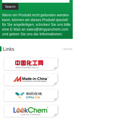
Wenn ein Produkt nicht gefunden werden
kann, können wir dieses Produkt speziell
für Sie angefertigen, schicken Sie uns bitte
eine E-Mail an
sales@dingyanchem.com
und geben Sie uns die Informationen.
Links
+MORE