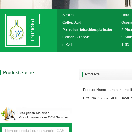
Sirolimus
Hard 
Caffeic Acid
Guanid
Potassium tetrachloroplatinate(
2-Phen
Colistin Sulphate
5-Sulfo
rh-GH
TRIS
Produkt Suche
Produkte
Product Name：ammonium cit
CAS No.：7632-50-0；3458-7