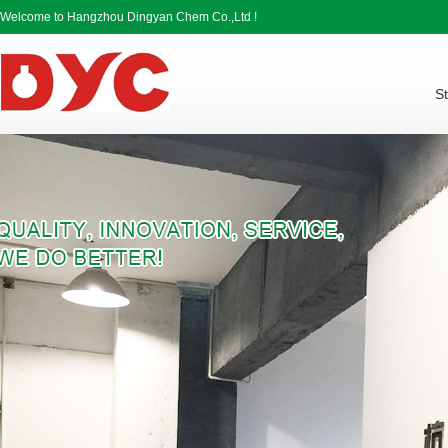
Welcome to Hangzhou Dingyan Chem Co.,Ltd !
St