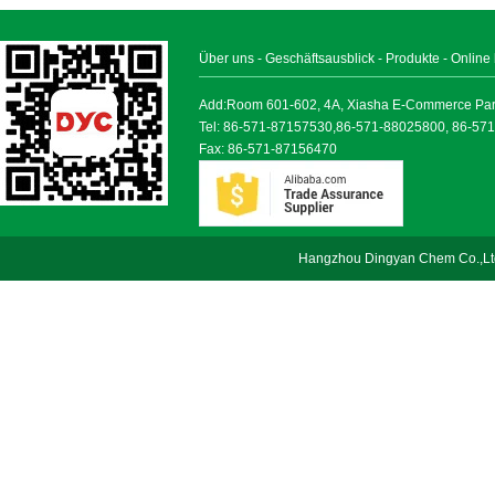
Über uns
-
Geschäftsausblick
-
Produkte
-
Online
Add:Room 601-602, 4A, Xiasha E-Commerce Park, 
Tel: 86-571-87157530,86-571-88025800, 86-57
Fax: 86-571-87156470
Hangzhou Dingyan Chem Co.,Lt