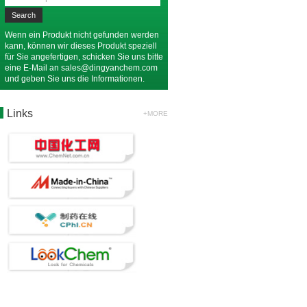
Wenn ein Produkt nicht gefunden werden
kann, können wir dieses Produkt speziell
für Sie angefertigen, schicken Sie uns bitte
eine E-Mail an
sales@dingyanchem.com
und geben Sie uns die Informationen.
Links
+MORE