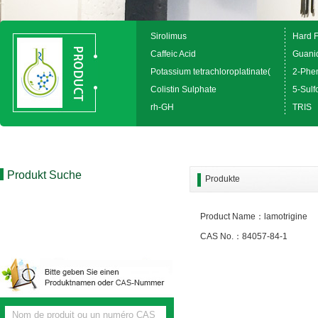
Sirolimus
Hard 
Caffeic Acid
Guanid
Potassium tetrachloroplatinate(
2-Phen
Colistin Sulphate
5-Sulfo
rh-GH
TRIS
Produkt Suche
Produkte
Product Name：lamotrigine
CAS No.：84057-84-1