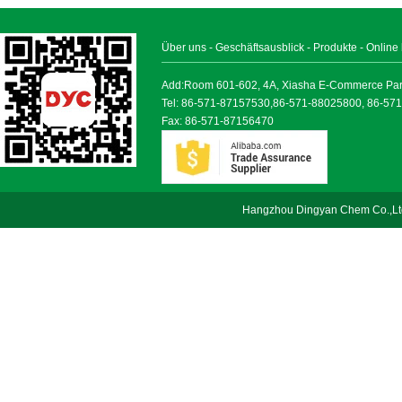
Über uns
-
Geschäftsausblick
-
Produkte
-
Online
Add:Room 601-602, 4A, Xiasha E-Commerce Park, 
Tel: 86-571-87157530,86-571-88025800, 86-57
Fax: 86-571-87156470
Hangzhou Dingyan Chem Co.,Lt