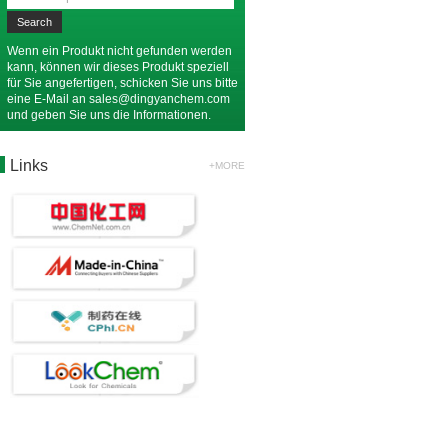
Wenn ein Produkt nicht gefunden werden
kann, können wir dieses Produkt speziell
für Sie angefertigen, schicken Sie uns bitte
eine E-Mail an
sales@dingyanchem.com
und geben Sie uns die Informationen.
Links
+MORE