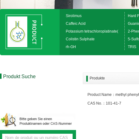
Sirolimus
Hard 
Caffeic Acid
Guanid
Potassium tetrachloroplatinate(
2-Phen
Colistin Sulphate
5-Sulfo
rh-GH
TRIS
Produkt Suche
Produkte
Product Name：methyl phenyl
CAS No.：101-41-7