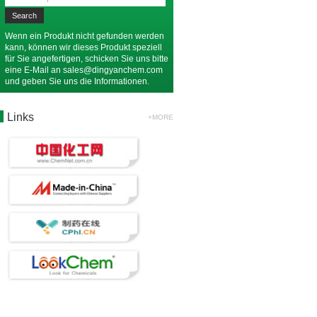
Wenn ein Produkt nicht gefunden werden
kann, können wir dieses Produkt speziell
für Sie angefertigen, schicken Sie uns bitte
eine E-Mail an
sales@dingyanchem.com
und geben Sie uns die Informationen.
Links
+MORE