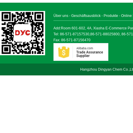
Über uns
-
Geschäftsausblick
-
Produkte
-
Online
Add:Room 601-602, 4A, Xiasha E-Commerce Park, 
Tel: 86-571-87157530,86-571-88025800, 86-57
Fax: 86-571-87156470
Hangzhou Dingyan Chem Co.,Lt