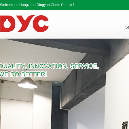
Welcome to Hangzhou Dingyan Chem Co.,Ltd !
St