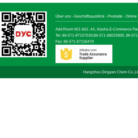
Über uns
-
Geschäftsausblick
-
Produkte
-
Online
Add:Room 601-602, 4A, Xiasha E-Commerce Park, 
Tel: 86-571-87157530,86-571-88025800, 86-57
Fax: 86-571-87156470
Hangzhou Dingyan Chem Co.,Lt