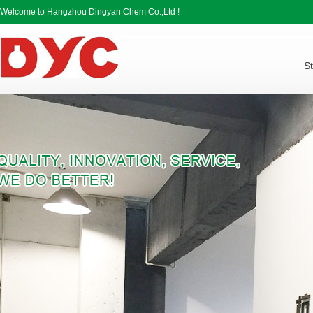
Welcome to Hangzhou Dingyan Chem Co.,Ltd !
St