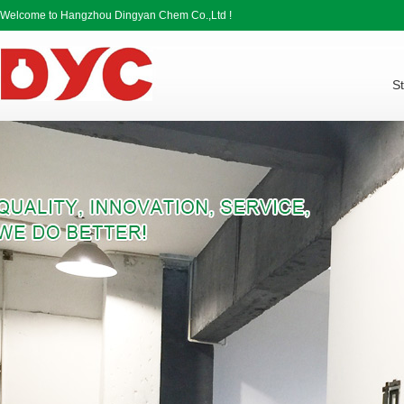
Welcome to Hangzhou Dingyan Chem Co.,Ltd !
St