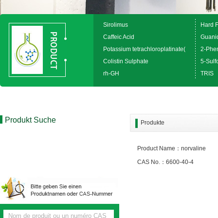
Sirolimus
Hard 
Caffeic Acid
Guanid
Potassium tetrachloroplatinate(
2-Phen
Colistin Sulphate
5-Sulfo
rh-GH
TRIS
Produkt Suche
Produkte
Product Name：norvaline
CAS No.：6600-40-4