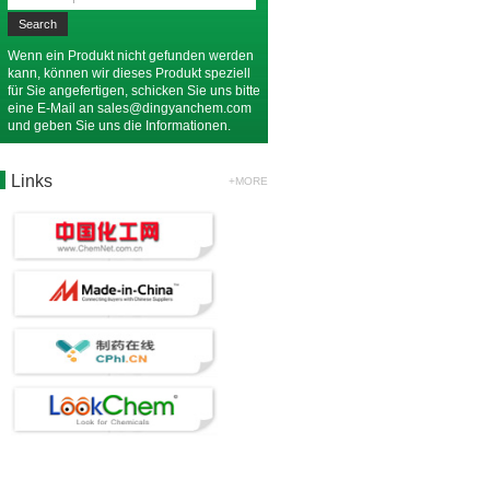
Wenn ein Produkt nicht gefunden werden
kann, können wir dieses Produkt speziell
für Sie angefertigen, schicken Sie uns bitte
eine E-Mail an
sales@dingyanchem.com
und geben Sie uns die Informationen.
Links
+MORE