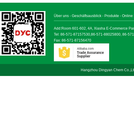
Über uns
-
Geschäftsausblick
-
Produkte
-
Online
Add:Room 601-602, 4A, Xiasha E-Commerce Park, 
Tel: 86-571-87157530,86-571-88025800, 86-57
Fax: 86-571-87156470
Hangzhou Dingyan Chem Co.,Lt