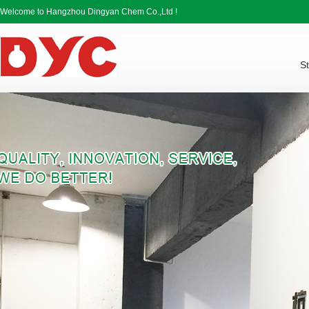
Welcome to Hangzhou Dingyan Chem Co.,Ltd !
St