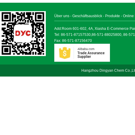
Über uns
-
Geschäftsausblick
-
Produkte
-
Online
Add:Room 601-602, 4A, Xiasha E-Commerce Park, 
Tel: 86-571-87157530,86-571-88025800, 86-57
Fax: 86-571-87156470
Hangzhou Dingyan Chem Co.,Lt