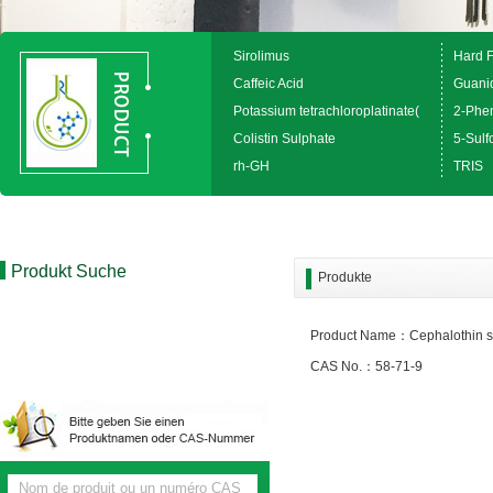
Sirolimus
Hard 
Caffeic Acid
Guanid
Potassium tetrachloroplatinate(
2-Phen
Colistin Sulphate
5-Sulfo
rh-GH
TRIS
Produkt Suche
Produkte
Product Name：Cephalothin s
CAS No.：58-71-9