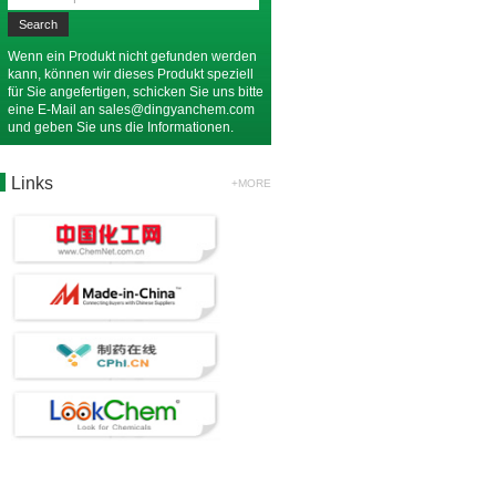
Wenn ein Produkt nicht gefunden werden
kann, können wir dieses Produkt speziell
für Sie angefertigen, schicken Sie uns bitte
eine E-Mail an
sales@dingyanchem.com
und geben Sie uns die Informationen.
Links
+MORE