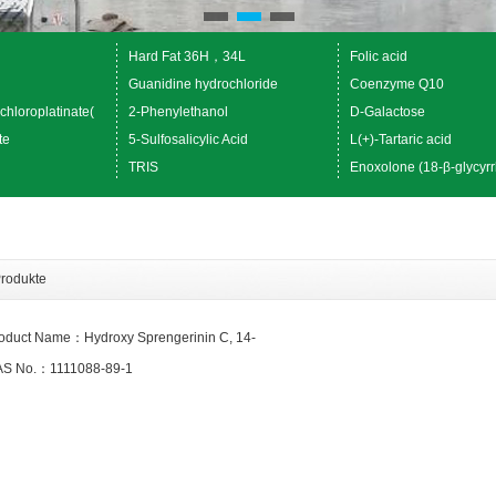
Hard Fat 36H，34L
Folic acid
Guanidine hydrochloride
Coenzyme Q10
chloroplatinate(
2-Phenylethanol
D-Galactose
te
5-Sulfosalicylic Acid
L(+)-Tartaric acid
TRIS
Enoxolone (18-β-glycyrr
rodukte
oduct Name：Hydroxy Sprengerinin C, 14-
S No.：1111088-89-1