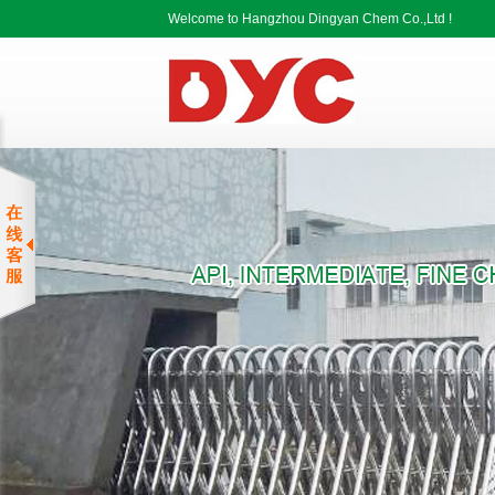
Welcome to Hangzhou Dingyan Chem Co.,Ltd !