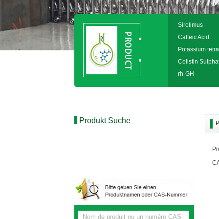
Sirolimus
Caffeic Acid
Potassium tetra
Colistin Sulpha
rh-GH
Produkt Suche
P
Pr
CA