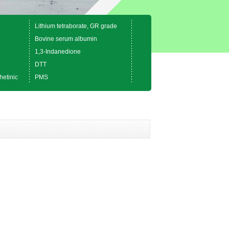
Lithium tetraborate, GR grade
Bovine serum albumin
1,3-Indanedione
DTT
hetinic
PMS