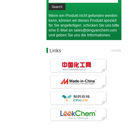
Wenn ein Produkt nicht gefunden werden
kann, können wir dieses Produkt speziell
für Sie angefertigen, schicken Sie uns bitte
eine E-Mail an
sales@dingyanchem.com
und geben Sie uns die Informationen.
Links
+MORE