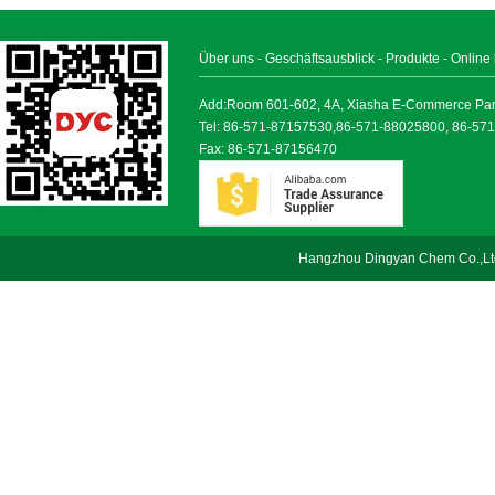
Über uns
-
Geschäftsausblick
-
Produkte
-
Online
Add:Room 601-602, 4A, Xiasha E-Commerce Park, 
Tel: 86-571-87157530,86-571-88025800, 86-57
Fax: 86-571-87156470
Hangzhou Dingyan Chem Co.,Lt