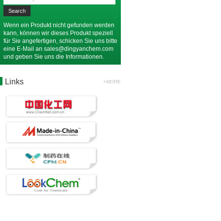
Wenn ein Produkt nicht gefunden werden
kann, können wir dieses Produkt speziell
für Sie angefertigen, schicken Sie uns bitte
eine E-Mail an
sales@dingyanchem.com
und geben Sie uns die Informationen.
Links
+MORE