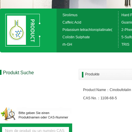
Sirolimus
Hard 
Caffeic Acid
Guanid
Potassium tetrachloroplatinate(
2-Phen
Colistin Sulphate
5-Sulfo
rh-GH
TRIS
Produkt Suche
Produkte
Product Name：Cinobufotalin
CAS No.：1108-68-5