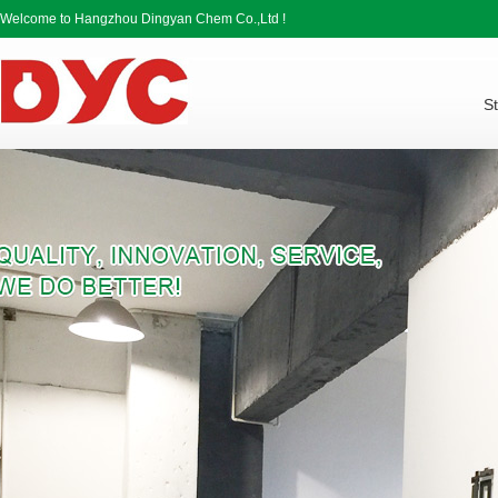
Welcome to Hangzhou Dingyan Chem Co.,Ltd !
St