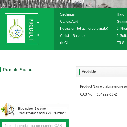
Sirolimus
Hard 
Caffeic Acid
Guanid
Potassium tetrachloroplatinate(
2-Phen
Colistin Sulphate
5-Sulfo
rh-GH
TRIS
Produkt Suche
Produkte
Product Name：abiraterone ac
CAS No.：154229-18-2