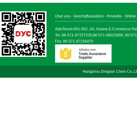
Über uns
-
Geschäftsausblick
-
Produkte
-
Online
Add:Room 601-602, 4A, Xiasha E-Commerce Park, 
Tel: 86-571-87157530,86-571-88025800, 86-57
Fax: 86-571-87156470
Hangzhou Dingyan Chem Co.,Lt