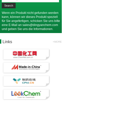
Wenn ein Produkt nicht gefunden werden
kann, können wir dieses Produkt speziell
für Sie angefertigen, schicken Sie uns bitte
eine E-Mail an
sales@dingyanchem.com
und geben Sie uns die Informationen.
Links
+MORE