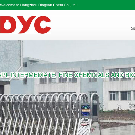
Welcome to Hangzhou Dingyan Chem Co.,Ltd !
St